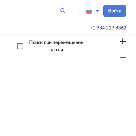
search
arrow_drop_down
Войти
+1 984 219 8362
add
Поиск при перемещении
карты
remove