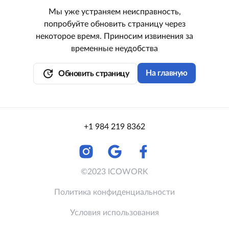
Мы уже устраняем неисправность,
попробуйте обновить страницу через
некоторое время. Приносим извинения за
временные неудобства
update
На главную
Обновить страницу
+1 984 219 8362
©2023 ICOWORK
Политика конфиденциальности
Условия использования