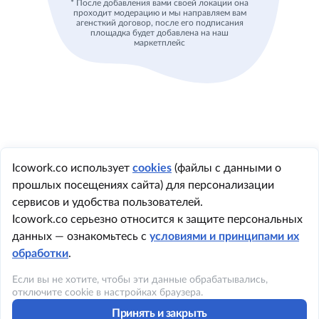
* После добавления вами своей локации она
проходит модерацию и мы направляем вам
агенсткий договор, после его подписания
площадка будет добавлена на наш
маркетплейс
Icowork.co использует
cookies
(файлы с данными о
прошлых посещениях сайта) для персонализации
+1 984 219 8362
сервисов и удобства пользователей.
Icowork.co серьезно относится к защите персональных
данных — ознакомьтесь с
условиями и принципами их
обработки
.
©2023 ICOWORK
Если вы не хотите, чтобы эти данные обрабатывались,
Политика конфиденциальности
отключите cookie в настройках браузера.
Принять и закрыть
Условия использования