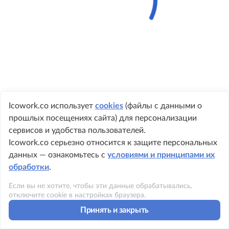
Icowork.co использует
cookies
(файлы с данными о
прошлых посещениях сайта) для персонализации
+1 984 219 8362
сервисов и удобства пользователей.
Icowork.co серьезно относится к защите персональных
данных — ознакомьтесь с
условиями и принципами их
обработки
.
©2023 ICOWORK
Если вы не хотите, чтобы эти данные обрабатывались,
Политика конфиденциальности
отключите cookie в настройках браузера.
Принять и закрыть
Условия использования