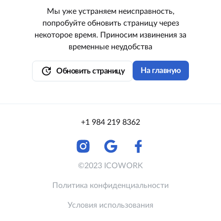
Мы уже устраняем неисправность,
попробуйте обновить страницу через
некоторое время. Приносим извинения за
временные неудобства
update
На главную
Обновить страницу
+1 984 219 8362
©2023 ICOWORK
Политика конфиденциальности
Условия использования