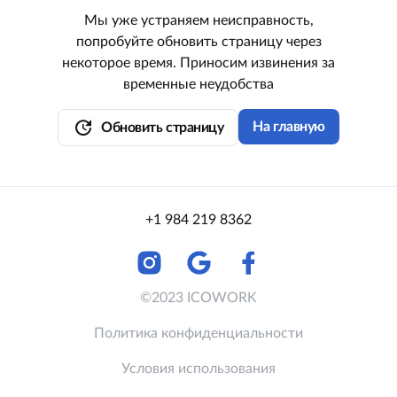
Мы уже устраняем неисправность,
попробуйте обновить страницу через
некоторое время. Приносим извинения за
временные неудобства
update
На главную
Обновить страницу
+1 984 219 8362
©2023 ICOWORK
Политика конфиденциальности
Условия использования